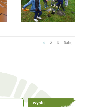
1
2
3
Dalej
wyślij