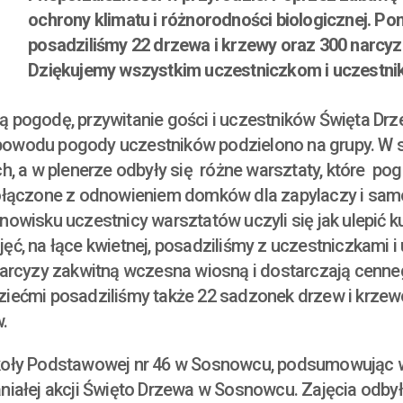
ochrony klimatu i różnorodności biologicznej. P
o
posadziliśmy 22 drzewa i krzewy oraz 300 narcyzó
Dziękujemy wszystkim uczestniczkom i uczestni
ą pogodę, przywitanie gości i uczestników Święta D
Z powodu pogody uczestników podzielono na grupy. W 
ch, a w plenerze odbyły się różne warsztaty, które 
połączone z odnowieniem domków dla zapylaczy i sa
owisku uczestnicy warsztatów uczyli się jak ulepić ku
ć, na łące kwietnej, posadziliśmy z uczestniczkami i 
arcyzy zakwitną wczesna wiosną i dostarczają cenneg
ećmi posadziliśmy także 22 sadzonek drzew i krzewów m
.
zkoły Podstawowej nr 46 w Sosnowcu, podsumowując 
spaniałej akcji Święto Drzewa w Sosnowcu. Zajęcia odby