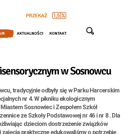
PRZEKAŻ
AM
AKTUALNOŚCI
KONTAKT
lisensorycznym w Sosnowcu
cu, tradycyjnie odbyły się w Parku Harcerskim
jalnych nr 4. W pikniku ekologicznym
z Miastem Sosnowiec i Zespołem Szkół
uczennice
ze Szkoły Podstawowej nr 46 i nr 8 . Dla
żliwiając dzieciom dostrzeżenie związków
 zajęcia praktyczne edukowaliśmy o potrzebie