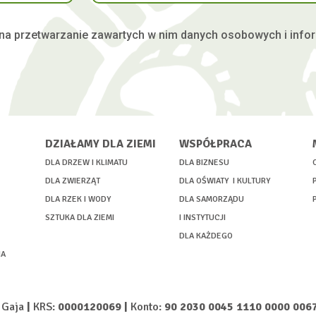
na przetwarzanie zawartych w nim danych osobowych i infor
DZIAŁAMY DLA ZIEMI
WSPÓŁPRACA
DLA DRZEW I KLIMATU
DLA BIZNESU
DLA ZWIERZĄT
DLA OŚWIATY I KULTURY
DLA RZEK I WODY
DLA SAMORZĄDU
SZTUKA DLA ZIEMI
I INSTYTUCJI
DLA KAŻDEGO
IA
b Gaja
|
KRS:
0000120069 |
Konto:
90 2030 0045 1110 0000 006