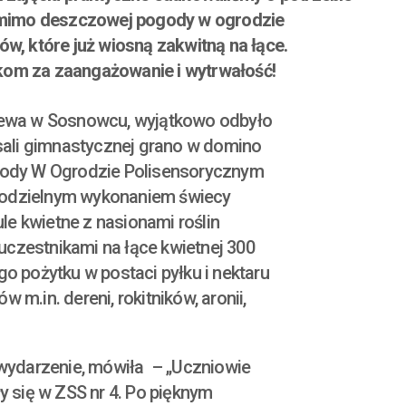
mimo deszczowej pogody w ogrodzie
w, które już wiosną zakwitną na łące.
kom za zaangażowanie i wytrwałość!
rzewa w Sosnowcu, wyjątkowo odbyło
sali gimnastycznej grano w domino
pogody W Ogrodzie Polisensorycznym
modzielnym wykonaniem świecy
le kwietne z nasionami roślin
uczestnikami na łące kwietnej 300
o pożytku w postaci pyłku i nektaru
.in. dereni, rokitników, aronii,
wydarzenie, mówiła – „Uczniowie
ły się w ZSS nr 4. Po pięknym