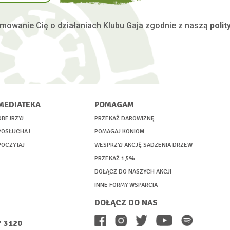
mowanie Cię o działaniach Klubu Gaja zgodnie z naszą
polit
MEDIATEKA
POMAGAM
OBEJRZYJ
PRZEKAŻ DAROWIZNĘ
POSŁUCHAJ
POMAGAJ KONIOM
POCZYTAJ
WESPRZYJ AKCJĘ SADZENIA DRZEW
PRZEKAŻ 1,5%
DOŁĄCZ DO NASZYCH AKCJI
INNE FORMY WSPARCIA
DOŁĄCZ DO NAS
7 3120