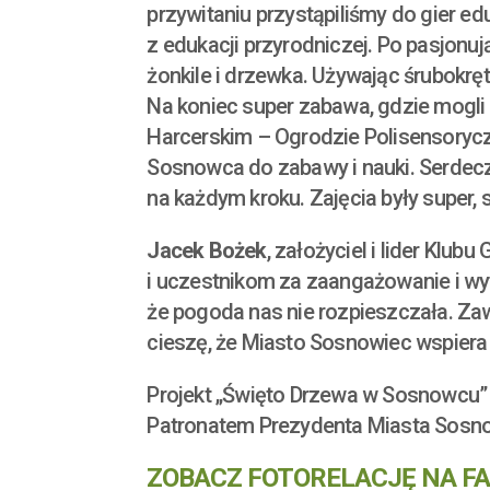
przywitaniu przystąpiliśmy do gier ed
z edukacji przyrodniczej. Po pasjonuj
żonkile i drzewka. Używając śrubokręt
Na koniec super zabawa, gdzie mogli 
Harcerskim – Ogrodzie Polisensorycz
Sosnowca do zabawy i nauki. Serdecz
na każdym kroku. Zajęcia były super, 
Jacek Bożek
, założyciel i lider Kl
i uczestnikom za zaangażowanie i wy
że pogoda nas nie rozpieszczała. Zaw
cieszę, że Miasto Sosnowiec wspiera
Projekt „Święto Drzewa w Sosnowcu”
Patronatem Prezydenta Miasta Sosn
ZOBACZ FOTORELACJĘ NA FA