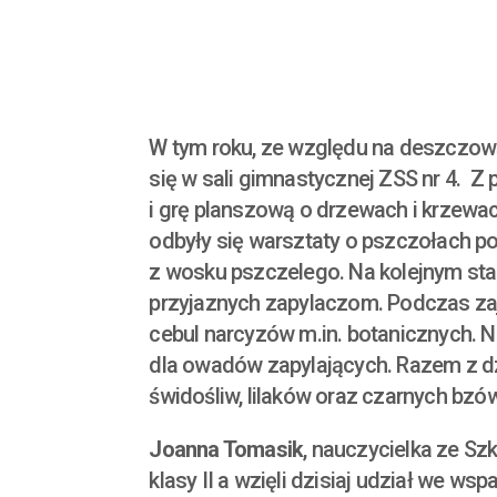
W tym roku, ze względu na deszczow
się w sali gimnastycznej ZSS nr 4. 
i grę planszową o drzewach i krzewa
odbyły się warsztaty o pszczołach 
z wosku pszczelego. Na kolejnym stan
przyjaznych zapylaczom. Podczas zaję
cebul narcyzów m.in. botanicznych. N
dla owadów zapylających. Razem z dzi
świdośliw, lilaków oraz czarnych bzów
Joanna Tomasik
, nauczycielka ze S
klasy II a wzięli dzisiaj udział we w