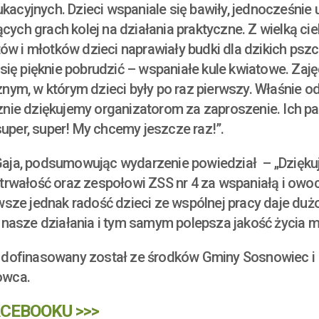
ukacyjnych. Dzieci wspaniale się bawiły, jednocześnie u
ących grach kolej na działania praktyczne. Z wielką ci
ów i młotków dzieci naprawiały budki dla dzikich pszc
się pięknie pobrudzić – wspaniałe kule kwiatowe. Zaję
nym, w którym dzieci były po raz pierwszy. Właśnie o
nie dziękujemy organizatorom za zaproszenie. Ich pa
super, super! My chcemy jeszcze raz!”.
ubu Gaja, podsumowując wydarzenie powiedział – „Dzi
trwałość oraz zespołowi ZSS nr 4 za wspaniałą i owoc
sze jednak radość dzieci ze wspólnej pracy daje dużo
 nasze działania i tym samym polepsza jakość życia 
 dofinasowany został ze środków Gminy Sosnowiec i
owca.
CEBOOKU >>>