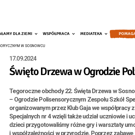
AŁAMY DLA ZIEMI
WSPÓŁPRACA
MEDIATEKA
POMAG
NSORYCZNYM W SOSNOWCU
17.09.2024
Święto Drzewa w Ogrodzie Po
Tegoroczne obchody 22. Święta Drzewa w Sosnow
– Ogrodzie Polisensorycznym Zespołu Szkół Spec
organizowanym przez Klub Gaja we współpracy 
Specjalnych nr 4 wzięli także udział uczniowie i 
dzieci przygotowaliśmy różne gry i warsztaty
umo
i
współzależności w przyrodzie.
Poprzez zabawę i