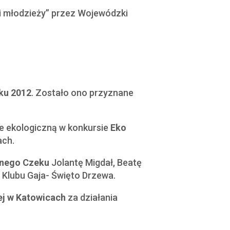
 i młodzieży” przez Wojewódzki
ku 2012
. Zostało ono przyznane
je ekologiczną w konkursie
Eko
ach.
onego Czeku
Jolantę Migdał, Beatę
 Klubu Gaja- Święto Drzewa.
j w Katowicach
za działania