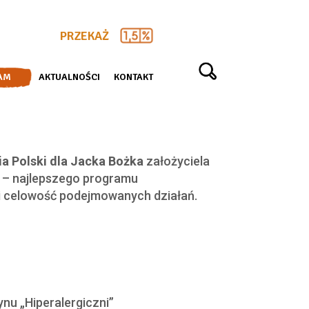
PRZEKAŻ
AM
AKTUALNOŚCI
KONTAKT
a Polski dla Jacka Bożka
założyciela
8
– najlepszego programu
 i celowość podejmowanych działań.
u „Hiperalergiczni”