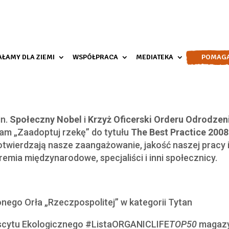
AŁAMY DLA ZIEMI
WSPÓŁPRACA
MEDIATEKA
POMAG
in.
Społeczny Nobel
i
Krzyż Oficerski Orderu Odrodzeni
ram „Zaadoptuj rzekę” do tytułu
The Best Practice
200
potwierdzają nasze zaangażowanie, jakość naszej pracy
emia międzynarodowe, specjaliści i inni społecznicy.
nego Orła „Rzeczpospolitej” w kategorii Tytan
biscytu Ekologicznego #ListaORGANICLIFE
TOP50
magazyn