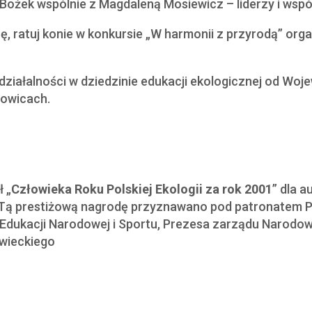
 Bożek wspólnie z Magdaleną Mosiewicz – liderzy i ws
urę, ratuj konie w konkursie „W harmonii z przyrodą” o
 działalności w dziedzinie edukacji ekologicznej od W
towicach.
 „
Człowieka Roku Polskiej Ekologii za rok 2001
” dla 
 Tą prestiżową nagrodę przyznawano pod patronatem P
tra Edukacji Narodowej i Sportu, Prezesa zarządu Naro
wieckiego