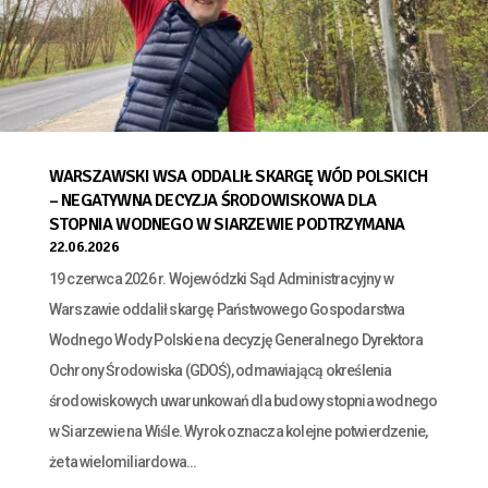
WARSZAWSKI WSA ODDALIŁ SKARGĘ WÓD POLSKICH
– NEGATYWNA DECYZJA ŚRODOWISKOWA DLA
STOPNIA WODNEGO W SIARZEWIE PODTRZYMANA
22.06.2026
19 czerwca 2026 r. Wojewódzki Sąd Administracyjny w
Warszawie oddalił skargę Państwowego Gospodarstwa
Wodnego Wody Polskie na decyzję Generalnego Dyrektora
Ochrony Środowiska (GDOŚ), odmawiającą określenia
środowiskowych uwarunkowań dla budowy stopnia wodnego
w Siarzewie na Wiśle. Wyrok oznacza kolejne potwierdzenie,
że ta wielomiliardowa...