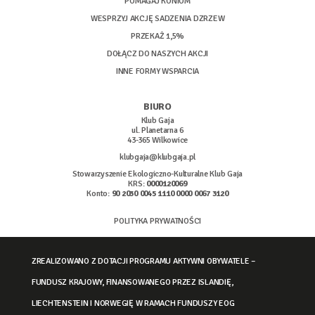
POMAGAJ KONIOM
WESPRZYJ AKCJĘ SADZENIA DZRZEW
PRZEKAŻ 1,5%
DOŁĄCZ DO NASZYCH AKCJI
INNE FORMY WSPARCIA
BIURO
Klub Gaja
ul. Planetarna 6
43-365 Wilkowice
klubgaja@klubgaja.pl
Stowarzyszenie Ekologiczno-Kulturalne Klub Gaja
KRS:
0000120069
Konto:
90 2030 0045 1110 0000 0067 3120
POLITYKA PRYWATNOŚCI
ZREALIZOWANO Z DOTACJI PROGRAMU AKTYWNI OBYWATELE –
FUNDUSZ KRAJOWY, FINANSOWANEGO PRZEZ ISLANDIĘ,
LIECHTENSTEIN I NORWEGIĘ W RAMACH FUNDUSZY EOG