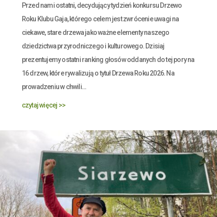
Przed nami ostatni, decydujący tydzień konkursu Drzewo
Roku Klubu Gaja, którego celem jest zwrócenie uwagi na
ciekawe, stare drzewa jako ważne elementy naszego
dziedzictwa przyrodniczego i kulturowego. Dzisiaj
prezentujemy ostatni ranking głosów oddanych do tej pory na
16 drzew, które rywalizują o tytuł Drzewa Roku 2026. Na
prowadzeniu w chwili...
czytaj więcej >>