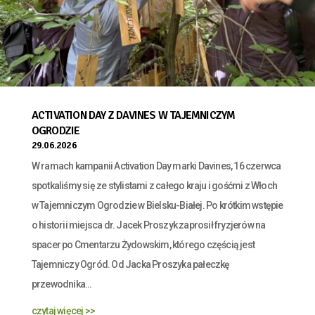
ACTIVATION DAY Z DAVINES W TAJEMNICZYM
OGRODZIE
29.06.2026
W ramach kampanii Activation Day marki Davines, 16 czerwca
spotkaliśmy się ze stylistami z całego kraju i gośćmi z Włoch
w Tajemniczym Ogrodzie w Bielsku-Białej. Po krótkim wstępie
o historii miejsca dr. Jacek Proszyk zaprosił fryzjerów na
spacer po Cmentarzu Żydowskim, którego częścią jest
Tajemniczy Ogród. Od Jacka Proszyka pałeczkę
przewodnika...
czytaj więcej >>