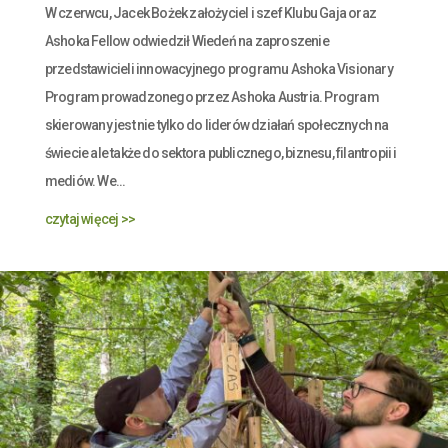
W czerwcu, Jacek Bożek założyciel i szef Klubu Gaja oraz
Ashoka Fellow odwiedził Wiedeń na zaproszenie
przedstawicieli innowacyjnego programu Ashoka Visionary
Program prowadzonego przez Ashoka Austria. Program
skierowany jest nie tylko do liderów działań społecznych na
świecie ale także do sektora publicznego, biznesu, filantropii i
mediów. We...
czytaj więcej >>