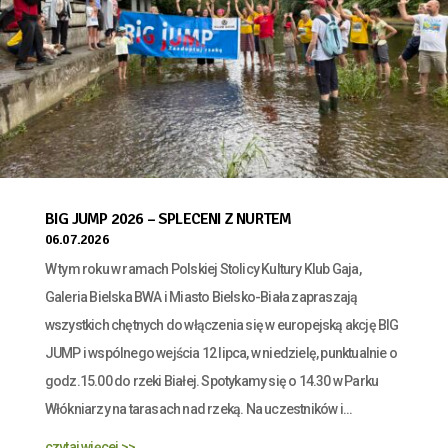
BIG JUMP 2026 – SPLECENI Z NURTEM
06.07.2026
W tym roku w ramach Polskiej Stolicy Kultury Klub Gaja,
Galeria Bielska BWA i Miasto Bielsko-Biała zapraszają
wszystkich chętnych do włączenia się w europejską akcję BIG
JUMP i wspólnego wejścia 12 lipca, w niedzielę, punktualnie o
godz.15.00 do rzeki Białej. Spotykamy się o 14.30 w Parku
Włókniarzy na tarasach nad rzeką. Na uczestników i...
czytaj więcej >>