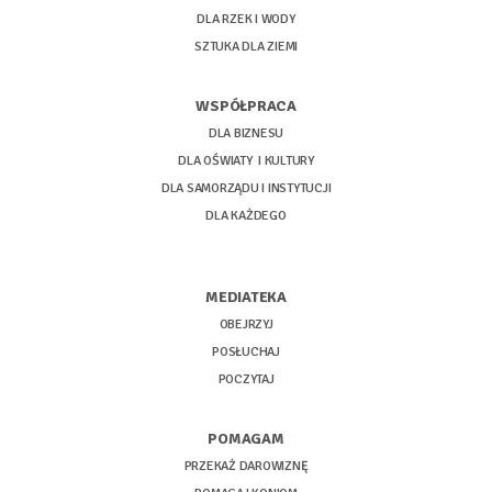
DLA RZEK I WODY
SZTUKA DLA ZIEMI
WSPÓŁPRACA
DLA BIZNESU
DLA OŚWIATY I KULTURY
DLA SAMORZĄDU I INSTYTUCJI
DLA KAŻDEGO
MEDIATEKA
OBEJRZYJ
POSŁUCHAJ
POCZYTAJ
POMAGAM
PRZEKAŻ DAROWIZNĘ