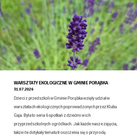
WARSZTATY EKOLOGICZNE W GMINIE PORĄBKA
31.07.2026
Dzieci z przedszkoli w Gminie Porąbka wzięły udział w
warsztatach ekologicznych poprowadzonych przez Klubu
Gaja. Była to seria 6 spotkań z dziećmi w ich
przyprzedszkolnych ogródkach. Jak każde nasze zajęcia,
także i te dotykały tematu troszczenia się o przyrodę.