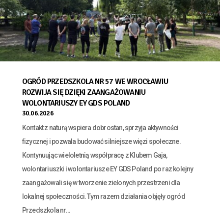
OGRÓD PRZEDSZKOLA NR 57 WE WROCŁAWIU
ROZWIJA SIĘ DZIĘKI ZAANGAŻOWANIU
WOLONTARIUSZY EY GDS POLAND
30.06.2026
Kontakt z naturą wspiera dobrostan, sprzyja aktywności
fizycznej i pozwala budować silniejsze więzi społeczne.
Kontynuując wieloletnią współpracę z Klubem Gaja,
wolontariuszki i wolontariusze EY GDS Poland po raz kolejny
zaangażowali się w tworzenie zielonych przestrzeni dla
lokalnej społeczności. Tym razem działania objęły ogród
Przedszkola nr...