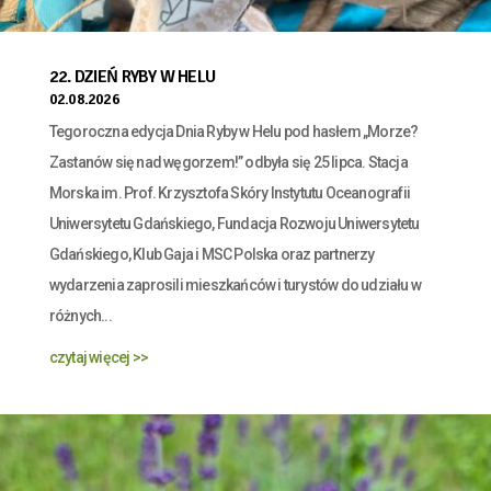
22. DZIEŃ RYBY W HELU
02.08.2026
Tegoroczna edycja Dnia Ryby w Helu pod hasłem „Morze?
Zastanów się nad węgorzem!” odbyła się 25 lipca. Stacja
Morska im. Prof. Krzysztofa Skóry Instytutu Oceanografii
Uniwersytetu Gdańskiego, Fundacja Rozwoju Uniwersytetu
Gdańskiego, Klub Gaja i MSC Polska oraz partnerzy
wydarzenia zaprosili mieszkańców i turystów do udziału w
różnych...
czytaj więcej >>