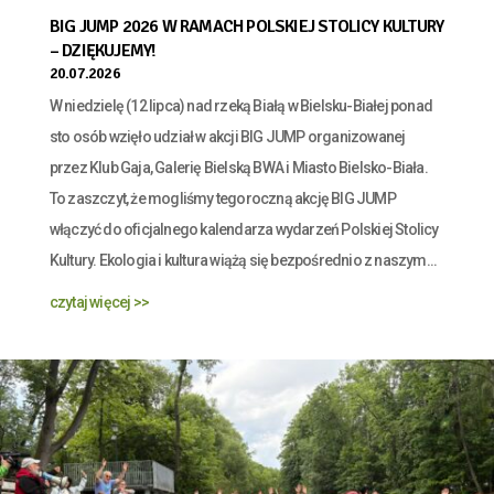
BIG JUMP 2026 W RAMACH POLSKIEJ STOLICY KULTURY
– DZIĘKUJEMY!
20.07.2026
W niedzielę (12 lipca) nad rzeką Białą w Bielsku-Białej ponad
sto osób wzięło udział w akcji BIG JUMP organizowanej
przez Klub Gaja, Galerię Bielską BWA i Miasto Bielsko-Biała.
To zaszczyt, że mogliśmy tegoroczną akcję BIG JUMP
włączyć do oficjalnego kalendarza wydarzeń Polskiej Stolicy
Kultury. Ekologia i kultura wiążą się bezpośrednio z naszym...
czytaj więcej >>