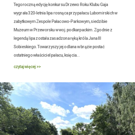
Tegoroczną edycję konkursu Drzewo Roku Klubu Gaja
wygrała 320-letnia lipa rosnąca przy pałacu Lubomirskich w
zabytkowym Zespole Pałacowo-Parkowym, siedzibie
Muzeum w Przeworsku w woj. podkarpackim. Zgodnie z
legendą lipa została zasadzona ręką króla Jana III
Sobieskiego. Towarzyszy jej odlana w brązie postać
ostatniego właściciel pałacu, księcia...
czytaj więcej >>