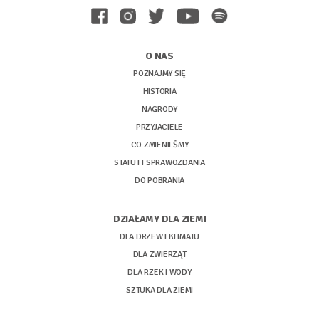
O NAS
POZNAJMY SIĘ
HISTORIA
NAGRODY
PRZYJACIELE
CO ZMIENILŚMY
STATUT I SPRAWOZDANIA
DO POBRANIA
DZIAŁAMY DLA ZIEMI
DLA DRZEW I KLIMATU
DLA ZWIERZĄT
DLA RZEK I WODY
SZTUKA DLA ZIEMI