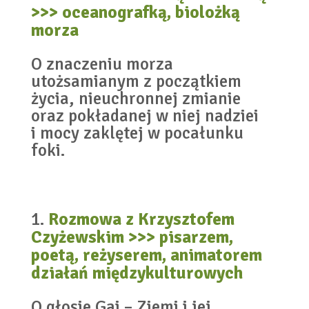
>>>
oceanografką, biolożką
morza
O znaczeniu morza
utożsamianym z początkiem
życia, nieuchronnej zmianie
oraz pokładanej w niej nadziei
i mocy zaklętej w pocałunku
foki.
Rozmowa z Krzysztofem
Czyżewskim >>> pisarzem,
poetą, reżyserem, animatorem
działań międzykulturowych
O głosie Gai – Ziemi i jej