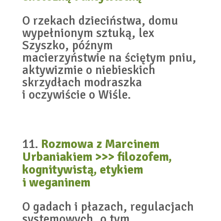
O rzekach dzieciństwa, domu
wypełnionym sztuką, lex
Szyszko, późnym
macierzyństwie na ściętym pniu,
aktywizmie o niebieskich
skrzydłach modraszka
i oczywiście o Wiśle.
Rozmowa z Marcinem
Urbaniakiem >>> filozofem,
kognitywistą, etykiem
i weganinem
O gadach i płazach, regulacjach
systemowych, o tym,