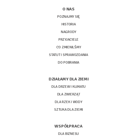
O NAS
POZNAJMY SIĘ
HISTORIA
NAGRODY
PRZYJACIELE
CO ZMIENILŚMY
STATUT I SPRAWOZDANIA
DO POBRANIA
DZIAŁAMY DLA ZIEMI
DLA DRZEW I KLIMATU
DLA ZWIERZĄT
DLA RZEK I WODY
SZTUKA DLA ZIEMI
WSPÓŁPRACA
DLA BIZNESU