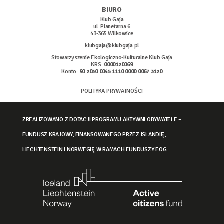
BIURO
Klub Gaja
ul. Planetarna 6
43-365 Wilkowice
klubgaja@klubgaja.pl
Stowarzyszenie Ekologiczno-Kulturalne Klub Gaja
KRS:
0000120069
Konto:
90 2030 0045 1110 0000 0067 3120
POLITYKA PRYWATNOŚCI
ZREALIZOWANO Z DOTACJI PROGRAMU AKTYWNI OBYWATELE –
FUNDUSZ KRAJOWY, FINANSOWANEGO PRZEZ ISLANDIĘ,
LIECHTENSTEIN I NORWEGIĘ W RAMACH FUNDUSZY EOG