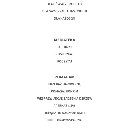
DLA OŚWIATY I KULTURY
DLA SAMORZĄDU I INSTYTUCJI
DLA KAŻDEGO
MEDIATEKA
OBEJRZYJ
POSŁUCHAJ
POCZYTAJ
POMAGAM
PRZEKAŻ DAROWIZNĘ
POMAGAJ KONIOM
WESPRZYJ AKCJĘ SADZENIA DZRZEW
PRZEKAŻ 1,5%
DOŁĄCZ DO NASZYCH AKCJI
INNE FORMY WSPARCIA