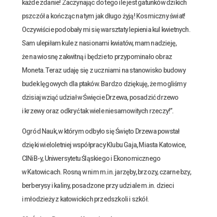
każde zdanie! Zaczynając do tego ile jest gatunków dzikich
pszczół a kończąc na tym jak długo żyją! Kosmiczny świat!
Oczywiście podobały mi się warsztaty lepienia kul kwietnych.
Sam ulepiłam kule z nasionami kwiatów, mam nadzieję,
że na wiosnę zakwitną i będzie to przypominało obraz
Moneta. Teraz udaję się z uczniami na stanowisko budowy
budek lęgowych dla ptaków. Bardzo dziękuję, że mogliśmy
dzisiaj wziąć udział w Święcie Drzewa, posadzić drzewo
i krzewy oraz odkryć tak wiele niesamowitych rzeczy!”.
Ogród Nauk, w którym odbyło się Święto Drzewa powstał
dzięki wieloletniej współpracy Klubu Gaja, Miasta Katowice,
CINiB-y, Uniwersytetu Śląskiego i Ekonomicznego
w Katowicach. Rosną w nim m.in. jarzęby, brzozy, czarne bzy,
berberysy i kaliny, posadzone przy udziale m.in. dzieci
i młodzieży z katowickich przedszkoli i szkół.