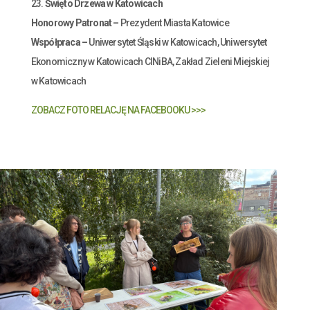
23.
Święto Drzewa w Katowicach
Honorowy Patronat
–
Prezydent Miasta Katowice
Współpraca
–
Uniwersytet Śląski w Katowicach, Uniwersytet
Ekonomiczny w Katowicach CINiBA, Zakład Zieleni Miejskiej
w Katowicach
ZOBACZ FOTO RELACJĘ NA FACEBOOKU >>>