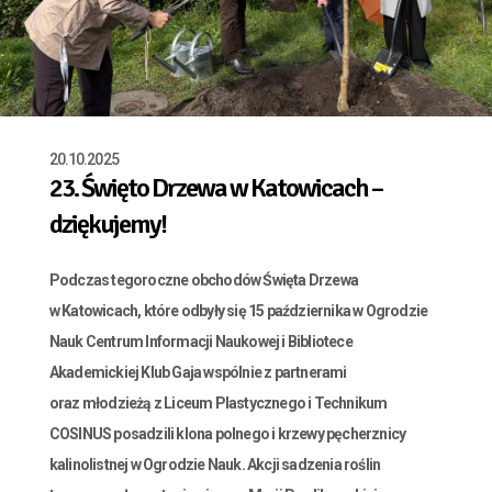
20.10.2025
23. Święto Drzewa w Katowicach –
dziękujemy!
Podczas tegoroczne obchodów Święta Drzewa
w Katowicach
, które odbyły się 15 października w Ogrodzie
Nauk Centrum Informacji Naukowej i Bibliotece
Akademickiej Klub Gaja wspólnie z partnerami
oraz młodzieżą z Liceum Plastycznego i Technikum
COSINUS posadzili klona polnego i krzewy pęcherznicy
kalinolistnej w Ogrodzie Nauk. Akcji sadzenia roślin