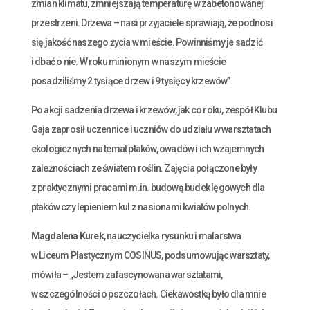
zmian klimatu, zmniejszają temperaturę w zabetonowanej
przestrzeni. Drzewa – nasi przyjaciele sprawiają, że podnosi
się jakość naszego życia w mieście. Powinniśmy je sadzić
i dbać o nie. W roku minionym w naszym mieście
posadziliśmy 2 tysiące drzew i 9 tysięcy krzewów”.
Po akcji sadzenia drzewa i krzewów, jak co roku, zespół Klubu
Gaja zaprosił uczennice i uczniów do udziału w warsztatach
ekologicznych na temat ptaków, owadów i ich wzajemnych
zależnościach ze światem roślin. Zajęcia połączone były
z praktycznymi pracami m.in. budową budek lęgowych dla
ptaków czy lepieniem kul z nasionami kwiatów polnych.
Magdalena Kurek
, nauczycielka rysunku i malarstwa
w Liceum Plastycznym COSINUS, podsumowując warsztaty,
mówiła – „Jestem zafascynowana warsztatami,
w szczególności o pszczołach. Ciekawostką było dla mnie