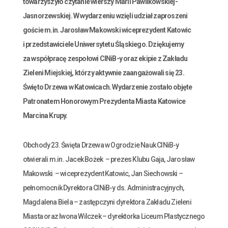
towarzyszyło czytanie wierszy
Marii Pawlikowskiej-
Jasnorzewskiej.
W wydarzeniu wzięli udział zaproszeni
goście m.in. Jarosław Makowski wiceprezydent Katowic
i przedstawiciele Uniwersytetu Śląskiego.
Dziękujemy
za współpracę zespołowi CINiB-y oraz ekipie z Zakładu
Zieleni Miejskiej, którzy aktywnie zaangażowali się 23.
Święto Drzewa w Katowicach. Wydarzenie zostało objęte
Patronatem Honorowym Prezydenta Miasta Katowice
Marcina Krupy.
Obchody 23. Święta Drzewa w Ogrodzie Nauk CINiB-y
otwierali m.in. Jacek Bożek – prezes Klubu Gaja, Jarosław
Makowski – wiceprezydent Katowic, Jan Siechowski –
pełnomocnik Dyrektora CINiB-y ds. Administracyjnych,
Magdalena Biela – zastępczyni dyrektora Zakładu Zieleni
Miasta oraz Iwona Wilczek – dyrektorka Liceum Plastycznego