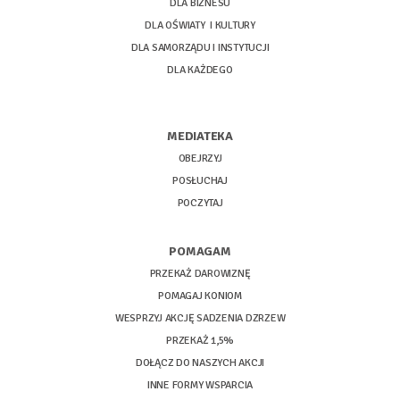
DLA BIZNESU
DLA OŚWIATY I KULTURY
DLA SAMORZĄDU I INSTYTUCJI
DLA KAŻDEGO
MEDIATEKA
OBEJRZYJ
POSŁUCHAJ
POCZYTAJ
POMAGAM
PRZEKAŻ DAROWIZNĘ
POMAGAJ KONIOM
WESPRZYJ AKCJĘ SADZENIA DZRZEW
PRZEKAŻ 1,5%
DOŁĄCZ DO NASZYCH AKCJI
INNE FORMY WSPARCIA