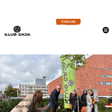
AKTUALNOŚCI
23. ŚWIĘTO DRZEWA W KATOWICACH –
DZIĘKUJEMY!