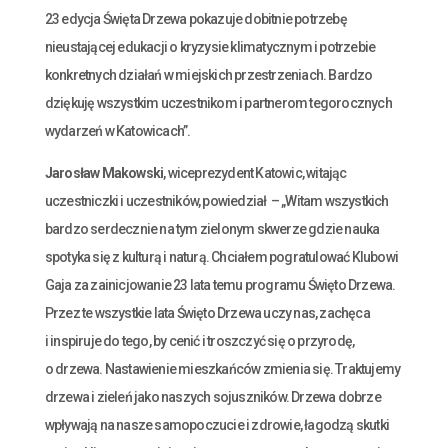
23 edycja Święta Drzewa pokazuje dobitnie potrzebę
nieustającej edukacji o kryzysie klimatycznym i potrzebie
konkretnych działań w miejskich przestrzeniach. Bardzo
dziękuję wszystkim uczestnikom i partnerom tegorocznych
wydarzeń w Katowicach”.
Jarosław Makowski
, wiceprezydent Katowic, witając
uczestniczki i uczestników, powiedział – „Witam wszystkich
bardzo serdecznie na tym zielonym skwerze gdzie nauka
spotyka się z kulturą i naturą. Chciałem pogratulować Klubowi
Gaja za zainicjowanie 23 lata temu programu Święto Drzewa.
Przez te wszystkie lata Święto Drzewa uczy nas, zachęca
i inspiruje do tego, by cenić i troszczyć się o przyrodę,
o drzewa. Nastawienie mieszkańców zmienia się. Traktujemy
drzewa i zieleń jako naszych sojuszników. Drzewa dobrze
wpływają na nasze samopoczucie i zdrowie, łagodzą skutki