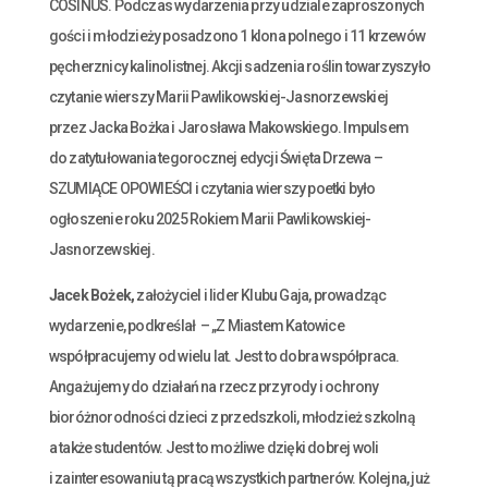
COSINUS. Podczas wydarzenia przy udziale zaproszonych
gości i młodzieży posadzono 1 klona polnego i 11 krzewów
pęcherznicy kalinolistnej. Akcji sadzenia roślin towarzyszyło
czytanie wierszy Marii Pawlikowskiej-Jasnorzewskiej
przez Jacka Bożka i Jarosława Makowskiego. Impulsem
do zatytułowania tegorocznej edycji Święta Drzewa –
SZUMIĄCE OPOWIEŚCI i czytania wierszy poetki było
ogłoszenie roku 2025 Rokiem Marii Pawlikowskiej-
Jasnorzewskiej.
Jacek Bożek,
założyciel i lider Klubu Gaja, prowadząc
wydarzenie, podkreślał – „Z Miastem Katowice
współpracujemy od wielu lat. Jest to dobra współpraca.
Angażujemy do działań na rzecz przyrody i ochrony
bioróżnorodności dzieci z przedszkoli, młodzież szkolną
a także studentów. Jest to możliwe dzięki dobrej woli
i zainteresowaniu tą pracą wszystkich partnerów. Kolejna, już