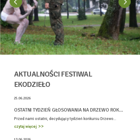
AKTUALNOŚCI FESTIWAL
EKODZIEŁO
25.06.2026

OSTATNI TYDZIEŃ GŁOSOWANIA NA DRZEWO ROKU
2026
Przed nami ostatni, decydujący tydzień konkursu Drzewo...
czytaj więcej
13.06.2026
