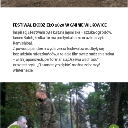
FESTIWAL EKODZIEŁO 2020 W GMINIE WILKOWICE
Inspiracją festiwalu była kultura japońska – sztuka ogrodów,
taniec Butoh, krótka forma poetycka haiku oraz teatrzyk
Kamishibai.
Z powodu pandemii wydarzenia festiwalowe odbyły się
bez udziału mieszkańców, a relacje filmowe z sadzenia sakur
– wiśni japońskich, performansu „Drzewa wschodu”
oraz teatrzyku „O samotnym dębie” można zobaczyć
w Internecie.