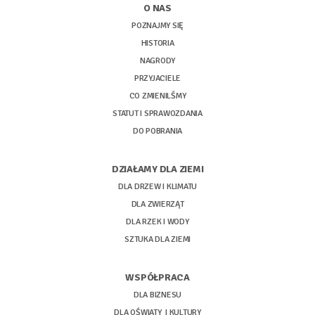
O NAS
POZNAJMY SIĘ
HISTORIA
NAGRODY
PRZYJACIELE
CO ZMIENILŚMY
STATUT I SPRAWOZDANIA
DO POBRANIA
DZIAŁAMY DLA ZIEMI
DLA DRZEW I KLIMATU
DLA ZWIERZĄT
DLA RZEK I WODY
SZTUKA DLA ZIEMI
WSPÓŁPRACA
DLA BIZNESU
DLA OŚWIATY I KULTURY