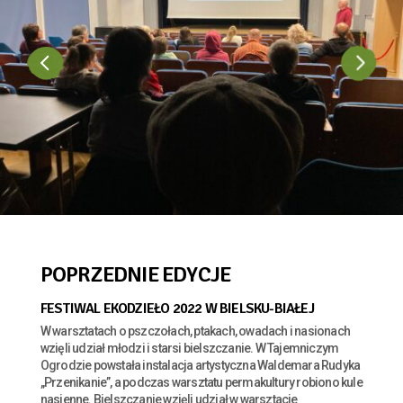
POPRZEDNIE EDYCJE
FESTIWAL EKODZIEŁO 2022 W BIELSKU-BIAŁEJ
W warsztatach o pszczołach, ptakach, owadach i nasionach
wzięli udział młodzi i starsi bielszczanie. W Tajemniczym
Ogrodzie powstała instalacja artystyczna Waldemara Rudyka
„Przenikanie”, a podczas warsztatu permakultury robiono kule
nasienne. Bielszczanie wzięli udział w warsztacie