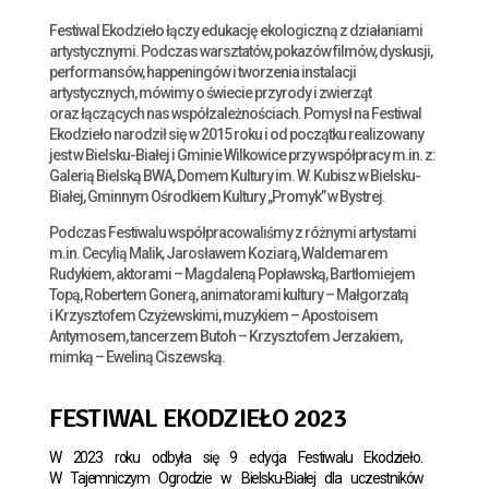
Festiwal Ekodzieło łączy edukację ekologiczną z działaniami
artystycznymi. Podczas warsztatów, pokazów filmów, dyskusji,
performansów, happeningów i tworzenia instalacji
artystycznych, mówimy o świecie przyrody i zwierząt
oraz łączących nas współzależnościach. Pomysł na Festiwal
Ekodzieło narodził się w 2015 roku i od początku realizowany
jest w Bielsku-Białej i Gminie Wilkowice przy współpracy m.in. z:
Galerią Bielską BWA, Domem Kultury im. W. Kubisz w Bielsku-
Białej, Gminnym Ośrodkiem Kultury „Promyk” w Bystrej.
Podczas Festiwalu współpracowaliśmy z różnymi artystami
m.in. Cecylią Malik, Jarosławem Koziarą, Waldemarem
Rudykiem, aktorami – Magdaleną Popławską, Bartłomiejem
Topą, Robertem Gonerą, animatorami kultury – Małgorzatą
i Krzysztofem Czyżewskimi, muzykiem – Apostoisem
Antymosem, tancerzem Butoh – Krzysztofem Jerzakiem,
mimką – Eweliną Ciszewską.
FESTIWAL EKODZIEŁO 2023
W 2023 roku odbyła się 9 edycja Festiwalu Ekodzieło.
W Tajemniczym Ogrodzie w Bielsku-Białej dla uczestników