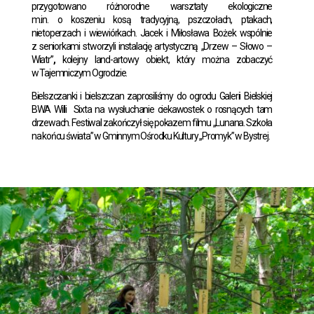
przygotowano różnorodne warsztaty ekologiczne
m.in. o koszeniu kosą tradycyjną, pszczołach, ptakach,
nietoperzach i wiewiórkach. Jacek i Miłosława Bożek wspólnie
z seniorkami stworzyli instalację artystyczną „Drzew – Słowo –
Wiatr”
,
kolejny land-artowy obiekt, który można zobaczyć
w Tajemniczym Ogrodzie.
Bielszczanki i bielszczan zaprosiliśmy do ogrodu Galerii Bielskiej
BWA Willi Sixta na wysłuchanie ciekawostek o rosnących tam
drzewach. Festiwal zakończył się pokazem filmu „Lunana. Szkoła
na końcu świata” w Gminnym Ośrodku Kultury „Promyk” w Bystrej.