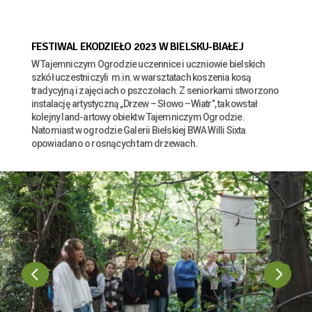
FESTIWAL EKODZIEŁO 2023 W BIELSKU-BIAŁEJ
W Tajemniczym Ogrodzie uczennice i uczniowie bielskich
szkół uczestniczyli m.in. w warsztatach koszenia kosą
tradycyjną i zajęciach o pszczołach. Z seniorkami stworzono
instalację artystyczną „Drzew – Słowo –Wiatr”, tak owstał
kolejny land-artowy obiekt w Tajemniczym Ogrodzie.
Natomiast w ogrodzie Galerii Bielskiej BWA Willi Sixta
opowiadano o rosnących tam drzewach.