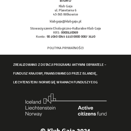
BIURO
Klub Gaja
ul. Planetarna 6
43-365 Wilkowice
klubgaja@klubgaja.pl
Stowarzyszenie Ekologiczno-Kulturalne Klub Gaja
KRS:
0000120069
Konto:
90 2030 0045 1110 0000 0067 3120
POLITYKA PRYWATNOŚCI
ZREALIZOWANO Z DOTACJI PROGRAMU AKTYWNI OBYWATELE –
FUNDUSZ KRAJOWY, FINANSOWANEGO PRZEZ ISLANDIĘ,
LIECHTENSTEIN I NORWEGIĘ W RAMACH FUNDUSZY EOG
© Klub Gaja 2021