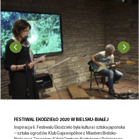
FESTIWAL EKODZIEŁO 2020 W BIELSKU-BIAŁEJ
Inspiracja 6. Festiwalu Ekodzieło była kultura i sztuka japońska
– sztuka ogrodów. Klub Gaja wspólnie z Miastem Bielsko-
Biała oraz Zespołem Szkół Centrum Kształcenia Rolniczego