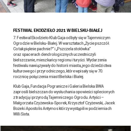
FESTIWAL EKODZIEŁO 2021 W BIELSKU-BIAŁEJ
7. Festiwal Ekodzieło Klub Gaja odbyły się w Tajemniczym
Ogrodzie w Bielsku-Białej. W warsztatach „Życie pszczół.
Co tak pięknie pachnie?” i „Pszczela stołówka”
oraz spacerach dendrologicznych uczestniczyli
bielszczanie, mieszkańcy regionu i turyści. Wydarzenia
festiwalu nawiązywały do historii miasta, jego dziedzictwa
kulturowego i przyrodniczego, które wpisały się w 70.
rocznicę połączenia miast Bielska i Białej.
Klub Gaja, Fundacja Pogranicze i Galeria Bielska BWA
zaprosili bielszczan do wysłuchania opowieści splecionych
z tradycją i przyrodą Tajemniczego Ogrodu. Artyści –
Małgorzata Czyżewska-Sporek, Krzysztof Czyżewski, Jacek
Bożek i Apostolis Antymos którzy wystąpili w podziemiach
Willi Sixta.