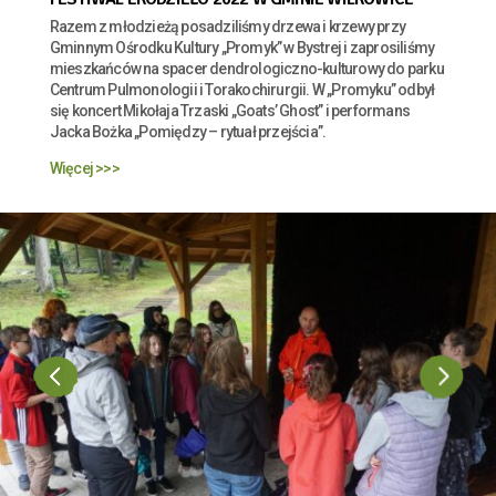
Razem z młodzieżą posadziliśmy drzewa i krzewy przy
Gminnym Ośrodku Kultury „Promyk” w Bystrej i zaprosiliśmy
mieszkańców na spacer dendrologiczno-kulturowy do parku
Centrum Pulmonologii i Torakochirurgii. W „Promyku” odbył
się koncert Mikołaja Trzaski „Goats’ Ghost” i performans
Jacka Bożka „Pomiędzy – rytuał przejścia”.
Więcej >>>