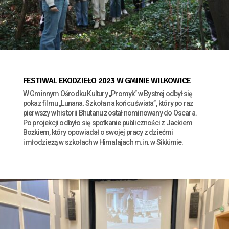
FESTIWAL EKODZIEŁO 2023 W GMINIE WILKOWICE
W Gminnym Ośrodku Kultury „Promyk” w Bystrej odbył się
pokaz filmu „Lunana. Szkoła na końcu świata”
,
który po raz
pierwszy w historii Bhutanu został nominowany do Oscara.
Po projekcji odbyło się spotkanie publiczności z Jackiem
Bożkiem, który opowiadał o swojej pracy z dziećmi
i młodzieżą w szkołach w Himalajach m.in. w Sikkimie.