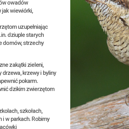
nków owadów
jak wiewiórki,
rzętom uzupełniając
in. dziuple starych
je domów, strzechy
ne zakątki zieleni,
drzewa, krzewy i byliny
zapewnić pokarm.
wnić dzikim zwierzętom
kolach, szkołach,
h i w parkach. Robimy
lacówki