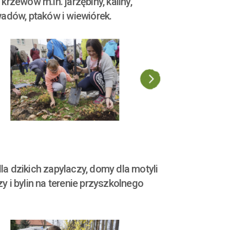
rzewów m.in. jarzębiny, kaliny,
wadów, ptaków i wiewiórek.
a dzikich zapylaczy, domy dla motyli
 i bylin na terenie przyszkolnego