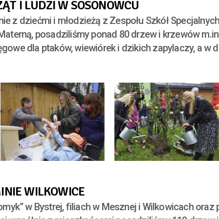
ĄT I LUDZI W SOSONOWCU
nie z dziećmi i młodzieżą z Zespołu Szkół Specjalnych
erną, posadziliśmy ponad 80 drzew i krzewów m.in. gr
ęgowe dla ptaków, wiewiórek i dzikich zapylaczy, a w 
INIE WILKOWICE
myk” w Bystrej, filiach w Mesznej i Wilkowicach oraz