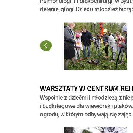
Pulmonologii i Torakochirurgii w Byst
derenie, głogi. Dzieci i młodzież bi
WARSZTATY W CENTRUM REHA
Wspólnie z dziećmi i młodzieżą z nie
i budki lęgowe dla wiewiórek i ptaków
ogrodu, w którym odbywają się zajęcia