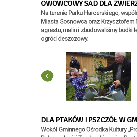
OWOWCOWY SAD DLA ZWIERZ
Na terenie Parku Harcerskiego, wspól
Miasta Sosnowca oraz Krzysztofem Mat
agrestu, malin i zbudowaliśmy budki l
ogród deszczowy.
DLA PTAKÓW I PSZCZÓŁ W GM
Wokół Gminnego Ośrodka Kultury „Pro