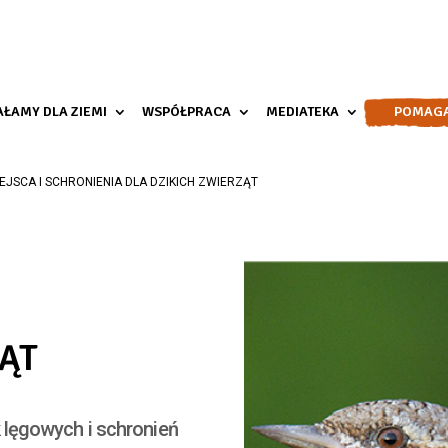
AŁAMY DLA ZIEMI
WSPÓŁPRACA
MEDIATEKA
POMAG
EJSCA I SCHRONIENIA DLA DZIKICH ZWIERZĄT
ZĄT
lęgowych i schronień