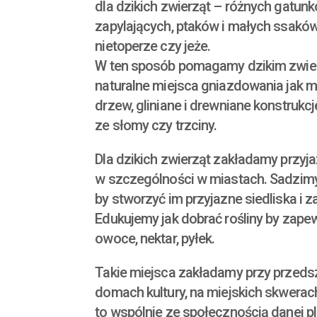
dla dzikich zwierząt – różnych gatu
zapylających, ptaków i małych ssaków 
nietoperze czy jeże.
W ten sposób pomagamy dzikim zwie
naturalne miejsca gniazdowania jak m.
drzew, gliniane i drewniane konstrukc
ze słomy czy trzciny.
Dla dzikich zwierząt zakładamy przyjaz
w szczególności w miastach. Sadzimy 
by stworzyć im przyjazne siedliska i 
Edukujemy jak dobrać rośliny by zape
owoce, nektar, pyłek.
Takie miejsca zakładamy przy przedsz
domach kultury, na miejskich skwerac
to wspólnie ze społecznością danej p