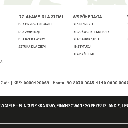
DZIAŁAMY DLA ZIEMI
WSPÓŁPRACA
DLA DRZEW I KLIMATU
DLA BIZNESU
DLA ZWIERZĄT
DLA OŚWIATY I KULTURY
DLA RZEK I WODY
DLA SAMORZĄDU
SZTUKA DLA ZIEMI
I INSTYTUCJI
DLA KAŻDEGO
IA
b Gaja
|
KRS:
0000120069 |
Konto:
90 2030 0045 1110 0000 006
WATELE – FUNDUSZ KRAJOWY, FINANSOWANEGO PRZEZ ISLANDIĘ, LI