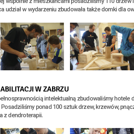
rej wspólnie z mieszkańcami posadziliśmy 110 drzew i k
orąca udział w wydarzeniu zbudowała także domki dla o
BILITACJI W ZABRZU
pełnosprawnością intelektualną zbudowaliśmy hotele dl
. Posadziliśmy ponad 100 sztuk drzew, krzewów, pnączy
 z dendroterapii.