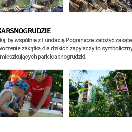
 KARSNOGRUDZIE
wską, by wspólnie z Fundacją Pogranicze założyć zaką
orzenie zakątka dla dzikich zapylaczy to symboliczn
zamieszkujących park krasnogrudzki.