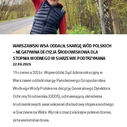
WARSZAWSKI WSA ODDALIŁ SKARGĘ WÓD POLSKICH
– NEGATYWNA DECYZJA ŚRODOWISKOWA DLA
STOPNIA WODNEGO W SIARZEWIE PODTRZYMANA
22.06.2026
19 czerwca 2026 r. Wojewódzki Sąd Administracyjny w
Warszawie oddalił skargę Państwowego Gospodarstwa
Wodnego Wody Polskie na decyzję Generalnego Dyrektora
Ochrony Środowiska (GDOŚ), odmawiającą określenia
środowiskowych uwarunkowań dla budowy stopnia wodnego
w Siarzewie na Wiśle. Wyrok oznacza kolejne potwierdzenie,
że ta wielomiliardowa...