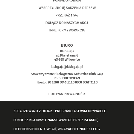
POMAGAJ KONIOM
WESPRZYJ AKCJĘ SADZENIA DZRZEW
PRZEKAŻ 1,5%
DOŁĄCZ DO NASZYCH AKCJI
INNE FORMY WSPARCIA
BIURO
Klub Gaja
ul. Planetarna 6
43-365 Wilkowice
klubgaja@klubgaja.pl
Stowarzyszenie Ekologiczno-Kulturalne Klub Gaja
KRS:
0000120069
Konto:
90 2030 0045 1110 0000 0067 3120
POLITYKA PRYWATNOŚCI
ZREALIZOWANO Z DOTACJI PROGRAMU AKTYWNI OBYWATELE –
FUNDUSZ KRAJOWY, FINANSOWANEGO PRZEZ ISLANDIĘ,
LIECHTENSTEIN I NORWEGIĘ W RAMACH FUNDUSZY EOG