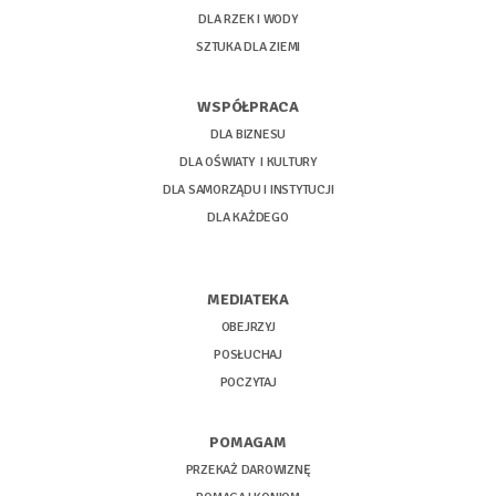
DLA RZEK I WODY
SZTUKA DLA ZIEMI
WSPÓŁPRACA
DLA BIZNESU
DLA OŚWIATY I KULTURY
DLA SAMORZĄDU I INSTYTUCJI
DLA KAŻDEGO
MEDIATEKA
OBEJRZYJ
POSŁUCHAJ
POCZYTAJ
POMAGAM
PRZEKAŻ DAROWIZNĘ