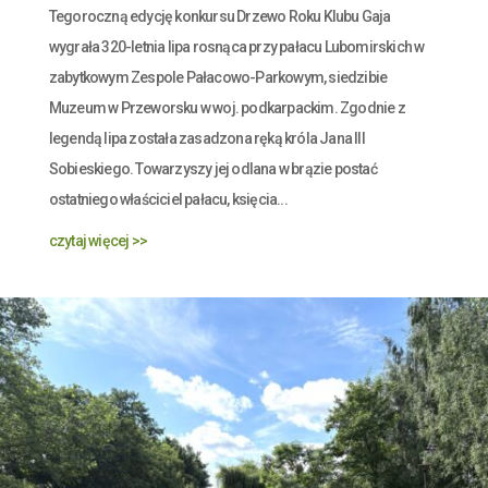
Tegoroczną edycję konkursu Drzewo Roku Klubu Gaja
wygrała 320-letnia lipa rosnąca przy pałacu Lubomirskich w
zabytkowym Zespole Pałacowo-Parkowym, siedzibie
Muzeum w Przeworsku w woj. podkarpackim. Zgodnie z
legendą lipa została zasadzona ręką króla Jana III
Sobieskiego. Towarzyszy jej odlana w brązie postać
ostatniego właściciel pałacu, księcia...
czytaj więcej >>