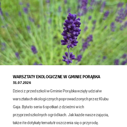
WARSZTATY EKOLOGICZNE W GMINIE PORĄBKA
31.07.2026
Dzieci z przedszkoli w Gminie Porąbka wzięły udział w
warsztatach ekologicznych poprowadzonych przez Klubu
Gaja. Była to seria 6 spotkań z dziećmi w ich
przyprzedszkolnych ogródkach. Jak każde nasze zajęcia,
także i te dotykały tematu troszczenia się o przyrodę.