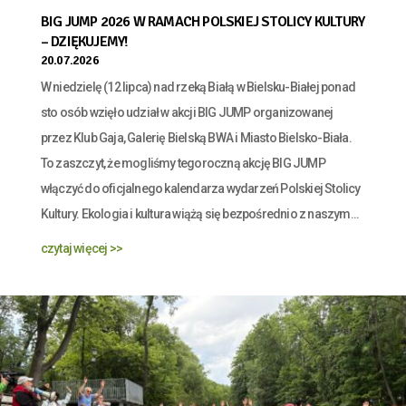
BIG JUMP 2026 W RAMACH POLSKIEJ STOLICY KULTURY
– DZIĘKUJEMY!
20.07.2026
W niedzielę (12 lipca) nad rzeką Białą w Bielsku-Białej ponad
sto osób wzięło udział w akcji BIG JUMP organizowanej
przez Klub Gaja, Galerię Bielską BWA i Miasto Bielsko-Biała.
To zaszczyt, że mogliśmy tegoroczną akcję BIG JUMP
włączyć do oficjalnego kalendarza wydarzeń Polskiej Stolicy
Kultury. Ekologia i kultura wiążą się bezpośrednio z naszym...
czytaj więcej >>