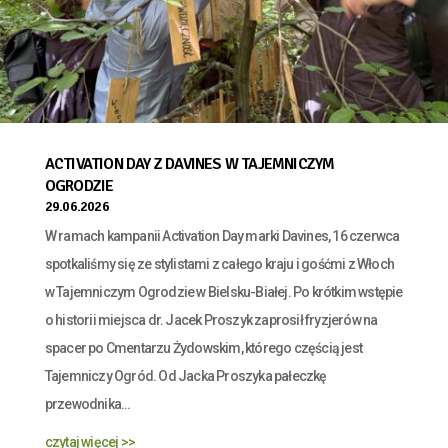
ACTIVATION DAY Z DAVINES W TAJEMNICZYM
OGRODZIE
29.06.2026
W ramach kampanii Activation Day marki Davines, 16 czerwca
spotkaliśmy się ze stylistami z całego kraju i gośćmi z Włoch
w Tajemniczym Ogrodzie w Bielsku-Białej. Po krótkim wstępie
o historii miejsca dr. Jacek Proszyk zaprosił fryzjerów na
spacer po Cmentarzu Żydowskim, którego częścią jest
Tajemniczy Ogród. Od Jacka Proszyka pałeczkę
przewodnika...
czytaj więcej >>