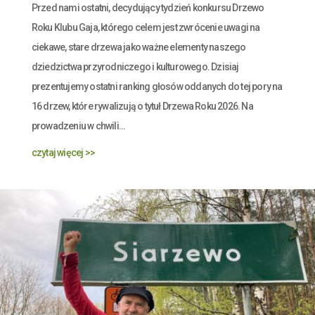
Przed nami ostatni, decydujący tydzień konkursu Drzewo
Roku Klubu Gaja, którego celem jest zwrócenie uwagi na
ciekawe, stare drzewa jako ważne elementy naszego
dziedzictwa przyrodniczego i kulturowego. Dzisiaj
prezentujemy ostatni ranking głosów oddanych do tej pory na
16 drzew, które rywalizują o tytuł Drzewa Roku 2026. Na
prowadzeniu w chwili...
czytaj więcej >>