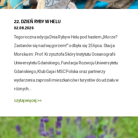
22. DZIEŃ RYBY W HELU
02.08.2026
Tegoroczna edycja Dnia Ryby w Helu pod hasłem „Morze?
Zastanów się nad węgorzem!” odbyła się 25 lipca. Stacja
Morska im. Prof. Krzysztofa Skóry Instytutu Oceanografii
Uniwersytetu Gdańskiego, Fundacja Rozwoju Uniwersytetu
Gdańskiego, Klub Gaja i MSC Polska oraz partnerzy
wydarzenia zaprosili mieszkańców i turystów do udziału w
różnych...
czytaj więcej >>