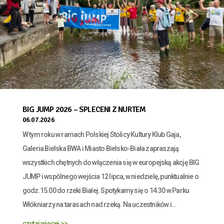
BIG JUMP 2026 – SPLECENI Z NURTEM
06.07.2026
W tym roku w ramach Polskiej Stolicy Kultury Klub Gaja,
Galeria Bielska BWA i Miasto Bielsko-Biała zapraszają
wszystkich chętnych do włączenia się w europejską akcję BIG
JUMP i wspólnego wejścia 12 lipca, w niedzielę, punktualnie o
godz.15.00 do rzeki Białej. Spotykamy się o 14.30 w Parku
Włókniarzy na tarasach nad rzeką. Na uczestników i...
czytaj więcej >>