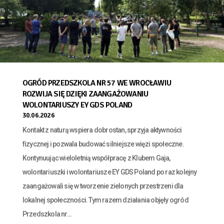
OGRÓD PRZEDSZKOLA NR 57 WE WROCŁAWIU
ROZWIJA SIĘ DZIĘKI ZAANGAŻOWANIU
WOLONTARIUSZY EY GDS POLAND
30.06.2026
Kontakt z naturą wspiera dobrostan, sprzyja aktywności
fizycznej i pozwala budować silniejsze więzi społeczne.
Kontynuując wieloletnią współpracę z Klubem Gaja,
wolontariuszki i wolontariusze EY GDS Poland po raz kolejny
zaangażowali się w tworzenie zielonych przestrzeni dla
lokalnej społeczności. Tym razem działania objęły ogród
Przedszkola nr...