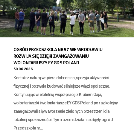
OGRÓD PRZEDSZKOLA NR 57 WE WROCŁAWIU
ROZWIJA SIĘ DZIĘKI ZAANGAŻOWANIU
WOLONTARIUSZY EY GDS POLAND
30.06.2026
Kontakt z naturą wspiera dobrostan, sprzyja aktywności
fizycznej i pozwala budować silniejsze więzi społeczne.
Kontynuując wieloletnią współpracę z Klubem Gaja,
wolontariuszki i wolontariusze EY GDS Poland po raz kolejny
zaangażowali się w tworzenie zielonych przestrzeni dla
lokalnej społeczności. Tym razem działania objęły ogród
Przedszkola nr...