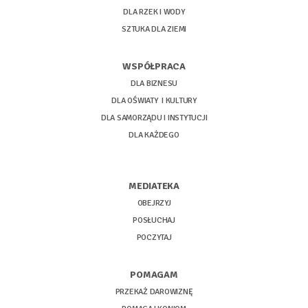
DLA RZEK I WODY
SZTUKA DLA ZIEMI
WSPÓŁPRACA
DLA BIZNESU
DLA OŚWIATY I KULTURY
DLA SAMORZĄDU I INSTYTUCJI
DLA KAŻDEGO
MEDIATEKA
OBEJRZYJ
POSŁUCHAJ
POCZYTAJ
POMAGAM
PRZEKAŻ DAROWIZNĘ