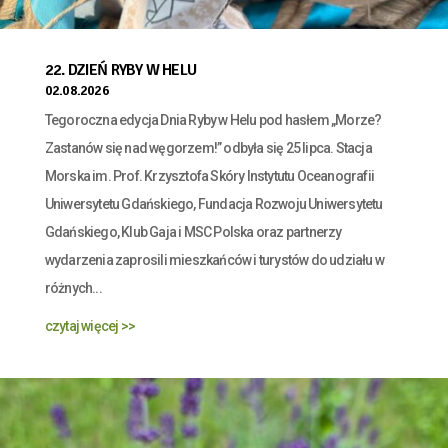
22. DZIEŃ RYBY W HELU
02.08.2026
Tegoroczna edycja Dnia Ryby w Helu pod hasłem „Morze?
Zastanów się nad węgorzem!” odbyła się 25 lipca. Stacja
Morska im. Prof. Krzysztofa Skóry Instytutu Oceanografii
Uniwersytetu Gdańskiego, Fundacja Rozwoju Uniwersytetu
Gdańskiego, Klub Gaja i MSC Polska oraz partnerzy
wydarzenia zaprosili mieszkańców i turystów do udziału w
różnych...
czytaj więcej >>