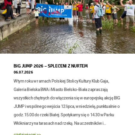
BIG JUMP 2026 – SPLECENI Z NURTEM
06.07.2026
W tym roku w ramach Polskiej Stolicy Kultury Klub Gaja,
Galeria Bielska BWA i Miasto Bielsko-Biała zapraszają
wszystkich chętnych do włączenia się w europejską akcję BIG
JUMP i wspólnego wejścia 12 lipca, w niedzielę, punktualnie o
godz.15.00 do rzeki Białej. Spotykamy się o 14.30 w Parku
Włókniarzy na tarasach nad rzeką. Na uczestników i...
czytaj więcej >>