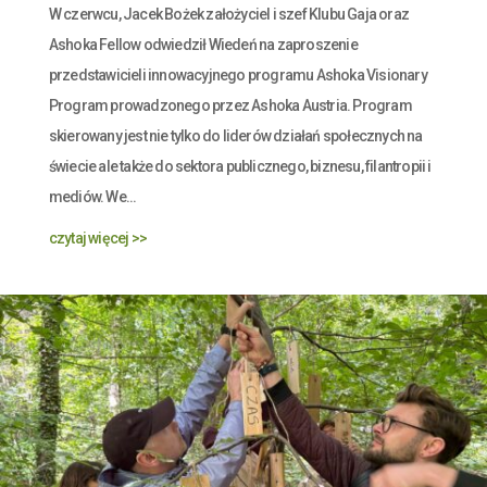
W czerwcu, Jacek Bożek założyciel i szef Klubu Gaja oraz
Ashoka Fellow odwiedził Wiedeń na zaproszenie
przedstawicieli innowacyjnego programu Ashoka Visionary
Program prowadzonego przez Ashoka Austria. Program
skierowany jest nie tylko do liderów działań społecznych na
świecie ale także do sektora publicznego, biznesu, filantropii i
mediów. We...
czytaj więcej >>