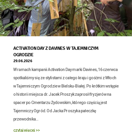
ACTIVATION DAY Z DAVINES W TAJEMNICZYM
OGRODZIE
29.06.2026
W ramach kampanii Activation Day marki Davines, 16 czerwca
spotkaliśmy się ze stylistami z całego kraju i gośćmi z Włoch
w Tajemniczym Ogrodzie w Bielsku-Białej. Po krótkim wstępie
o historii miejsca dr. Jacek Proszyk zaprosił fryzjerów na
spacer po Cmentarzu Żydowskim, którego częścią jest
Tajemniczy Ogród. Od Jacka Proszyka pałeczkę
przewodnika...
czytaj więcej >>