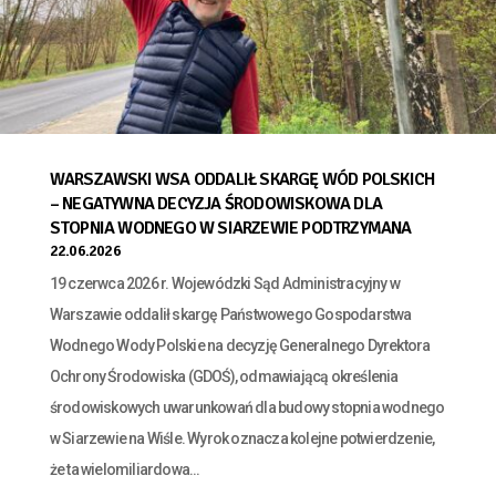
WARSZAWSKI WSA ODDALIŁ SKARGĘ WÓD POLSKICH
– NEGATYWNA DECYZJA ŚRODOWISKOWA DLA
STOPNIA WODNEGO W SIARZEWIE PODTRZYMANA
22.06.2026
19 czerwca 2026 r. Wojewódzki Sąd Administracyjny w
Warszawie oddalił skargę Państwowego Gospodarstwa
Wodnego Wody Polskie na decyzję Generalnego Dyrektora
Ochrony Środowiska (GDOŚ), odmawiającą określenia
środowiskowych uwarunkowań dla budowy stopnia wodnego
w Siarzewie na Wiśle. Wyrok oznacza kolejne potwierdzenie,
że ta wielomiliardowa...