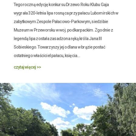
Tegoroczną edycję konkursu Drzewo Roku Klubu Gaja
wygrała 320-letnia lipa rosnąca przy pałacu Lubomirskich w
zabytkowym Zespole Pałacowo-Parkowym, siedzibie
Muzeum w Przeworsku w woj. podkarpackim. Zgodnie z
legendą lipa została zasadzona ręką króla Jana III
Sobieskiego. Towarzyszy jej odlana w brązie postać
ostatniego właściciel pałacu, księcia...
czytaj więcej >>