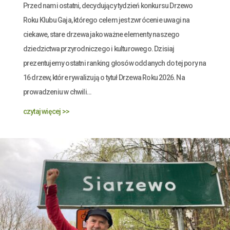
Przed nami ostatni, decydujący tydzień konkursu Drzewo
Roku Klubu Gaja, którego celem jest zwrócenie uwagi na
ciekawe, stare drzewa jako ważne elementy naszego
dziedzictwa przyrodniczego i kulturowego. Dzisiaj
prezentujemy ostatni ranking głosów oddanych do tej pory na
16 drzew, które rywalizują o tytuł Drzewa Roku 2026. Na
prowadzeniu w chwili...
czytaj więcej >>