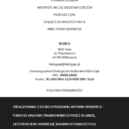
POMAGAJ KONIOM
WESPRZYJ AKCJĘ SADZENIA DZRZEW
PRZEKAŻ 1,5%
DOŁĄCZ DO NASZYCH AKCJI
INNE FORMY WSPARCIA
BIURO
Klub Gaja
ul. Planetarna 6
43-365 Wilkowice
klubgaja@klubgaja.pl
Stowarzyszenie Ekologiczno-Kulturalne Klub Gaja
KRS:
0000120069
Konto:
90 2030 0045 1110 0000 0067 3120
POLITYKA PRYWATNOŚCI
ZREALIZOWANO Z DOTACJI PROGRAMU AKTYWNI OBYWATELE –
FUNDUSZ KRAJOWY, FINANSOWANEGO PRZEZ ISLANDIĘ,
LIECHTENSTEIN I NORWEGIĘ W RAMACH FUNDUSZY EOG