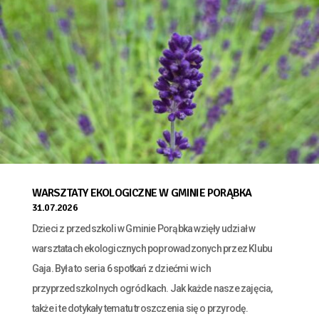
WARSZTATY EKOLOGICZNE W GMINIE PORĄBKA
31.07.2026
Dzieci z przedszkoli w Gminie Porąbka wzięły udział w
warsztatach ekologicznych poprowadzonych przez Klubu
Gaja. Była to seria 6 spotkań z dziećmi w ich
przyprzedszkolnych ogródkach. Jak każde nasze zajęcia,
także i te dotykały tematu troszczenia się o przyrodę.