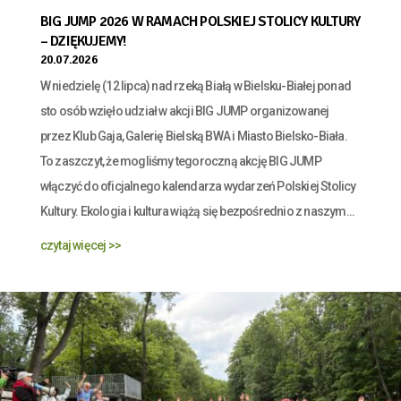
BIG JUMP 2026 W RAMACH POLSKIEJ STOLICY KULTURY
– DZIĘKUJEMY!
20.07.2026
W niedzielę (12 lipca) nad rzeką Białą w Bielsku-Białej ponad
sto osób wzięło udział w akcji BIG JUMP organizowanej
przez Klub Gaja, Galerię Bielską BWA i Miasto Bielsko-Biała.
To zaszczyt, że mogliśmy tegoroczną akcję BIG JUMP
włączyć do oficjalnego kalendarza wydarzeń Polskiej Stolicy
Kultury. Ekologia i kultura wiążą się bezpośrednio z naszym...
czytaj więcej >>